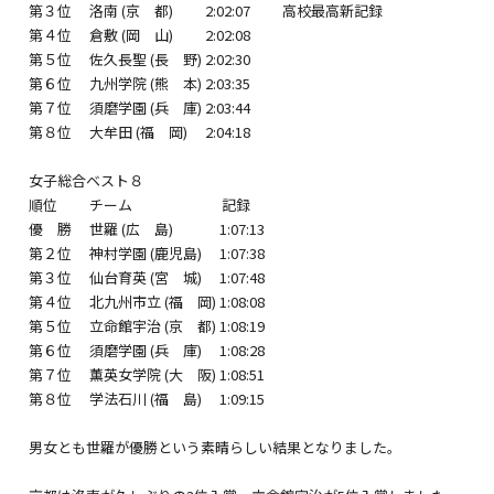
第３位 洛南 (京 都) 2:02:07 高校最高新記録
第４位 倉敷 (岡 山) 2:02:08
第５位 佐久長聖 (長 野) 2:02:30
第６位 九州学院 (熊 本) 2:03:35
第７位 須磨学園 (兵 庫) 2:03:44
第８位 大牟田 (福 岡) 2:04:18
女子総合ベスト８
順位 チーム 記録
優 勝 世羅 (広 島) 1:07:13
第２位 神村学園 (鹿児島) 1:07:38
第３位 仙台育英 (宮 城) 1:07:48
第４位 北九州市立 (福 岡) 1:08:08
第５位 立命館宇治 (京 都) 1:08:19
第６位 須磨学園 (兵 庫) 1:08:28
第７位 薫英女学院 (大 阪) 1:08:51
第８位 学法石川 (福 島) 1:09:15
男女とも世羅が優勝という素晴らしい結果となりました。