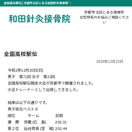
全国高校駅伝 | 京都市北区にある和田針灸接骨院
京都市 北区にある接骨院
女性特有のお悩みご相談くださ
い
HOME
お知らせ
活動報告
メニュー・料金
小児鍼について
全国高校駅伝
2020年12月22日
逆子治療について
令和2年12月20日(日)
当院について
男子 第71回 女子 第32回
全国高校駅伝競走大会が京都市で開催されました。
お問い合わせ
大会トレーナーとして出席してきました。
結果は以下の通りです。
男子総合ベスト８
順位 チーム 記録
優 勝 世羅 (広 島) 2:01:31
第２位 仙台育英 (宮 城) 2:01:44