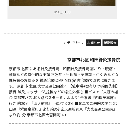
DSC_0103
カテゴリー：
お知らせ
活動報告
京都市北区 和田針灸接骨院
京都市 北区 にある針灸接骨院｜和田針灸接骨院 肩こり・腰痛・
頭痛などの慢性的な不調 不妊症・生理痛・更年期・むくみなど女
性特有のお悩みを 鍼灸治療とMP-MTS(筋肉治療)で改善に導きま
す。 京都市 北区 大宮交通公園近く 【駐車場4台有り 予約優先制】
接骨,鍼灸,マッサージ,捻挫などの急性外傷も ■バスでご来院の場
合 京都市バス 北大路バスターミナルより1号系統『西賀茂車庫』
行き 約20分 『山ノ前町』下車 徒歩2分 ■お車でご来院の場合 北
山通『紫野泉堂町』より約3分 玄以通船岡東『大宮交通公園前』
より約1分 京都市北区大宮開町8-3