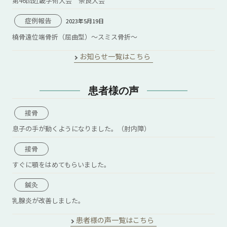
第46回近畿学術大会 奈良大会
症例報告
2023年5月19日
橈骨遠位端骨折（屈曲型）～スミス骨折～
お知らせ一覧はこちら
患者様の声
接骨
息子の手が動くようになりました。（肘内障）
接骨
すぐに顎をはめてもらいました。
鍼灸
乳腺炎が改善しました。
患者様の声一覧はこちら