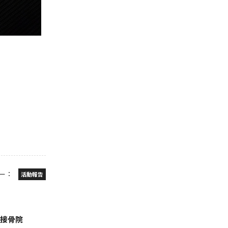
ー：
活動報告
灸接骨院