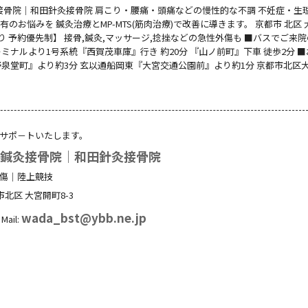
灸接骨院｜和田針灸接骨院 肩こり・腰痛・頭痛などの慢性的な不調 不妊症・生
のお悩みを 鍼灸治療とMP-MTS(筋肉治療)で改善に導きます。 京都市 北区
り 予約優先制】 接骨,鍼灸,マッサージ,捻挫などの急性外傷も ■バスでご来院
ミナルより1号系統『西賀茂車庫』行き 約20分 『山ノ前町』下車 徒歩2分 
泉堂町』より約3分 玄以通船岡東『大宮交通公園前』より約1分 京都市北区大
サポ－トいたします。
る鍼灸接骨院｜和田針灸接骨院
傷｜陸上競技
市北区
大宮開町8-3
wada_bst@ybb.ne.jp
Mail: