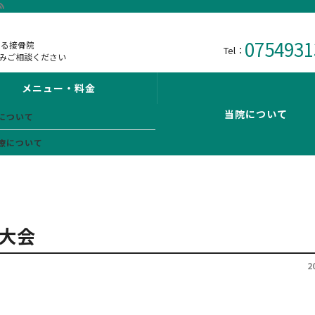
0754931
ある接骨院
Tel：
みご相談ください
メニュー・料金
当院について
について
療について
良大会
2