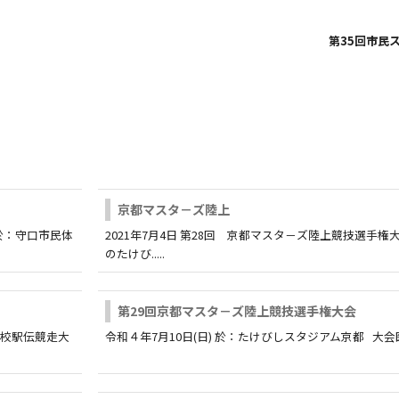
第35回市民
京都マスタ－ズ陸上
於：守口市民体
2021年7月4日 第28回 京都マスタ－ズ陸上競技選手権
のたけび.....
第29回京都マスタ－ズ陸上競技選手権大会
国高校駅伝競走大
令和４年7月10日(日) 於：たけびしスタジアム京都 大会医療