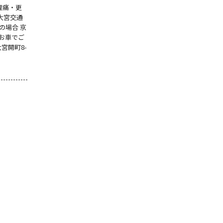
理痛・更
 大宮交通
の場合 京
■お車でご
宮開町8-