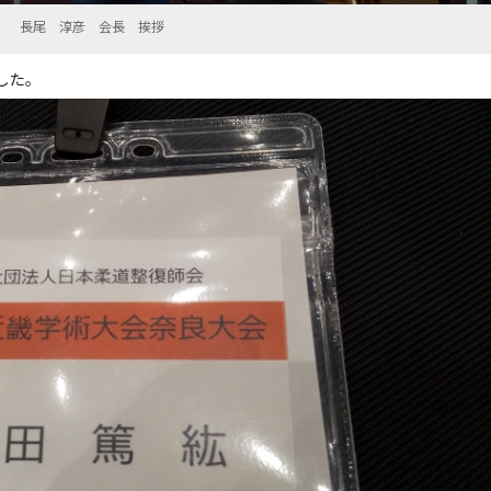
長尾 淳彦 会長 挨拶
した。