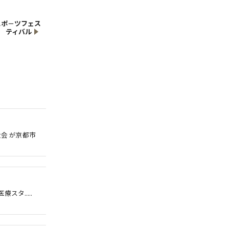
スポ－ツフェス
ティバル
大会 が京都市
スタ.....