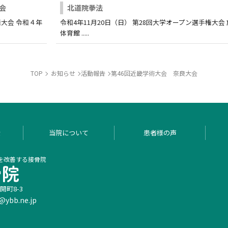
会
北道院拳法
大会 令和４年
令和4年11月20日（日） 第28回大学オープン選手権大会
体育館 .....
TOP
お知らせ
活動報告
第46回近畿学術大会 奈良大会
金
当院について
患者様の声
みを改善する接骨院
開町8-3
@ybb.ne.jp