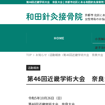
第46回近畿学術大会 奈良大会 | 京都市北区にある和田針灸接骨院
京都市 北区に
女性特有のお悩
HOME
小児鍼
逆子治
TOP
お知らせ
活動報告
第46回近畿学術大会 奈良大会
活動報告
第46回近畿学術大会 奈
令和5年10月26日（日）
第46回近畿学術大会 奈良大会