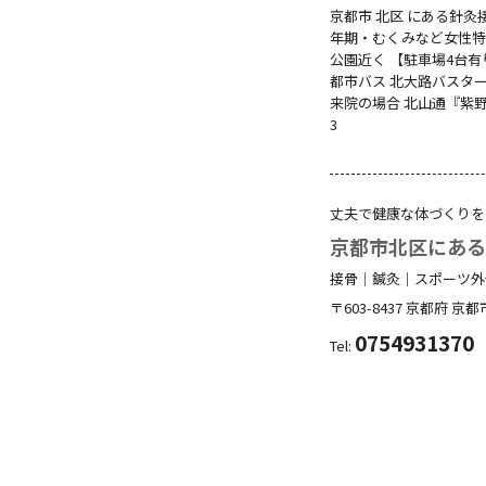
京都市 北区 にある針
年期・むくみなど女性特有
公園近く 【駐車場4台有
都市バス 北大路バスター
来院の場合 北山通『紫野
3
丈夫で健康な体づくりを
京都市北区にあ
接骨｜鍼灸｜スポーツ外
〒603-8437
京都府
京都
0754931370
Tel: